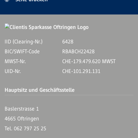
IID (Clearing-Nr.)
6428
BIC/SWIFT-Code
RBABCH22428
MWST-Nr.
CHE-179.479.620 MWST
UID-Nr.
CHE-101.291.131
Hauptsitz und Geschäftsstelle
Baslerstrasse 1
4665 Oftringen
Tel. 062 797 25 25