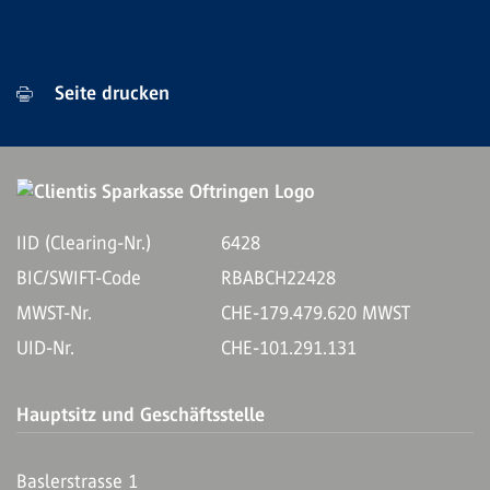
Seite drucken
IID (Clearing-Nr.)
6428
BIC/SWIFT-Code
RBABCH22428
MWST-Nr.
CHE-179.479.620 MWST
UID-Nr.
CHE-101.291.131
Hauptsitz und Geschäftsstelle
Baslerstrasse 1