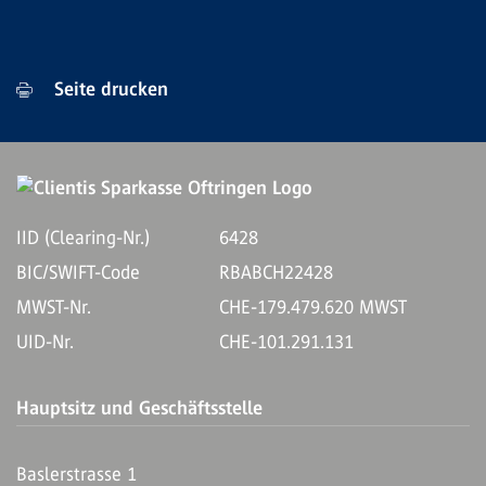
Seite drucken
IID (Clearing-Nr.)
6428
BIC/SWIFT-Code
RBABCH22428
MWST-Nr.
CHE-179.479.620 MWST
UID-Nr.
CHE-101.291.131
Hauptsitz und Geschäftsstelle
Baslerstrasse 1