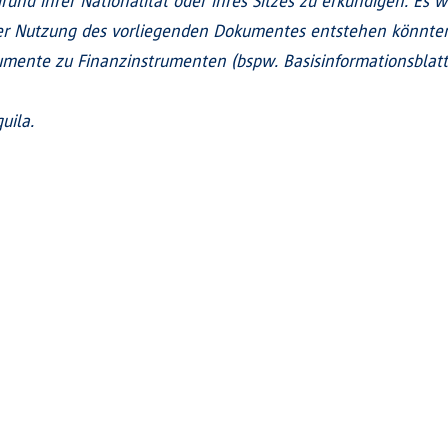
und ihrer Nationalität oder ihres Sitzes zu erkundigen. Es w
 Nutzung des vorliegenden Dokumentes entstehen könnten.
mente zu Finanzinstrumenten (bspw. Basisinformationsblatt, 
uila.