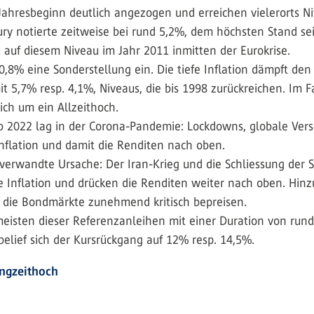
ahresbeginn deutlich angezogen und erreichen vielerorts Niv
y notierte zeitweise bei rund 5,2%, dem höchsten Stand seit 
 auf diesem Niveau im Jahr 2011 inmitten der Eurokrise.
,8% eine Sonderstellung ein. Die tiefe Inflation dämpft den
 5,7% resp. 4,1%, Niveaus, die bis 1998 zurückreichen. Im F
ich um ein Allzeithoch.
b 2022 lag in der ­Corona-Pandemie: Lockdowns, globale Vers
Inflation und damit die Renditen nach oben.
 verwandte Ursache: Der Iran-Krieg und die Schliessung der
e Inflation und drücken die Renditen weiter nach oben. Hinz
r, die Bondmärkte zunehmend kritisch bepreisen.
 meisten dieser Referenzanleihen mit einer Duration von run
belief sich der Kursrückgang auf 12% resp. 14,5%.
angzeithoch