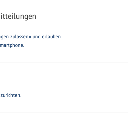
itteilungen
lungen zulassen» und erlauben
Smartphone.
nzurichten.