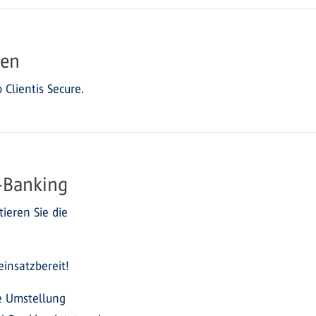
gen
 Clientis Secure.
-Banking
ieren Sie die
insatzbereit!
ie Umstellung