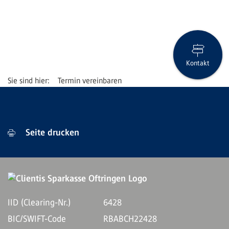
Kontakt
Termin vereinbaren
Seite drucken
IID (Clearing-Nr.)
6428
BIC/SWIFT-Code
RBABCH22428