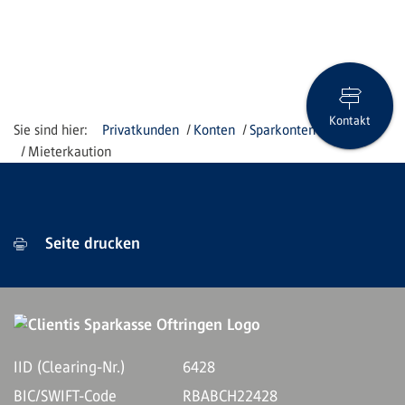
Kontakt
Privatkunden
Konten
Sparkonten
Mieterkaution
Seite drucken
IID (Clearing-Nr.)
6428
BIC/SWIFT-Code
RBABCH22428