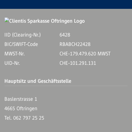
IID (Clearing-Nr.)
6428
BIC/SWIFT-Code
RBABCH22428
MWST-Nr.
CHE-179.479.620 MWST
UID-Nr.
CHE-101.291.131
Hauptsitz und Geschäftsstelle
Baslerstrasse 1
4665 Oftringen
Tel. 062 797 25 25