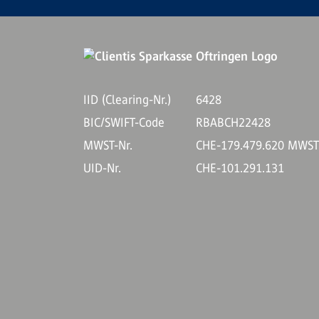
IID (Clearing-Nr.)
6428
BIC/SWIFT-Code
RBABCH22428
MWST-Nr.
CHE-179.479.620 MWS
UID-Nr.
CHE-101.291.131