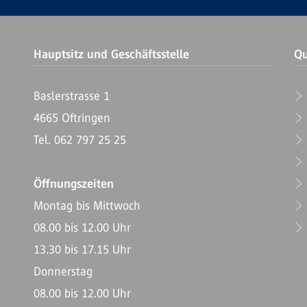
Hauptsitz und Geschäftsstelle
Qu
Baslerstrasse 1
4665 Oftringen
T
Tel. 062 797 25 25
Öffnungszeiten
Montag bis Mittwoch
08.00 bis 12.00 Uhr
13.30 bis 17.15 Uhr
Donnerstag
08.00 bis 12.00 Uhr