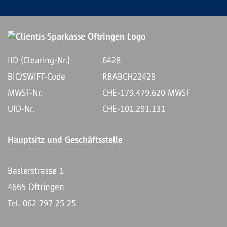
IID (Clearing-Nr.)
6428
BIC/SWIFT-Code
RBABCH22428
MWST-Nr.
CHE-179.479.620 MWST
UID-Nr.
CHE-101.291.131
Hauptsitz und Geschäftsstelle
Baslerstrasse 1
4665 Oftringen
Tel. 062 797 25 25